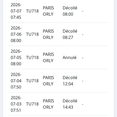
2026-
PARIS
Décollé
07-07
TU718
-
ORLY
08:00
07:45
2026-
PARIS
Décollé
07-06
TU718
-
ORLY
08:27
08:00
2026-
PARIS
07-05
TU718
Annulé
-
ORLY
08:00
2026-
PARIS
Décollé
07-04
TU718
-
ORLY
12:04
07:50
2026-
PARIS
Décollé
07-03
TU718
-
ORLY
14:43
07:51