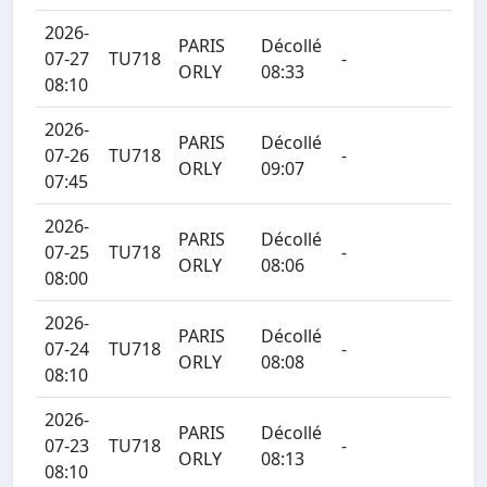
2026-
PARIS
Décollé
07-27
TU718
-
ORLY
08:33
08:10
2026-
PARIS
Décollé
07-26
TU718
-
ORLY
09:07
07:45
2026-
PARIS
Décollé
07-25
TU718
-
ORLY
08:06
08:00
2026-
PARIS
Décollé
07-24
TU718
-
ORLY
08:08
08:10
2026-
PARIS
Décollé
07-23
TU718
-
ORLY
08:13
08:10