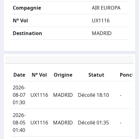
Compagnie
AIR EUROPA
N° Vol
UX1116
Destination
MADRID
Date
N° Vol
Origine
Statut
Ponctua
2026-
08-07
UX1116
MADRID
Décollé 18:10
-
01:30
2026-
08-05
UX1116
MADRID
Décollé 01:35
-
01:40