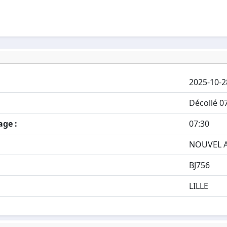
2025-10-2
Décollé 0
age :
07:30
NOUVEL A
BJ756
LILLE