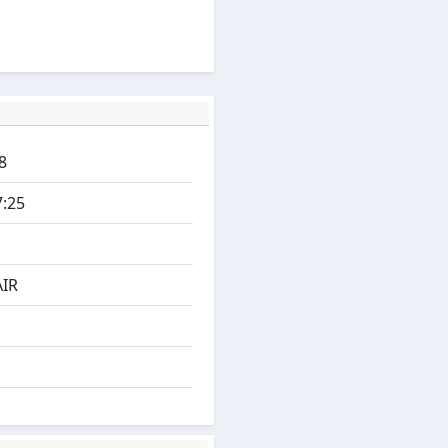
8
7:25
IR