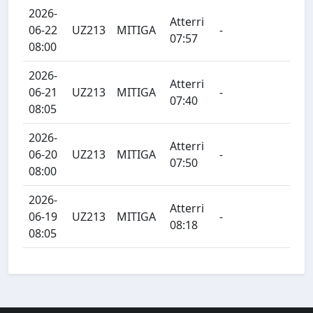
2026-
Atterri
06-22
UZ213
MITIGA
-
07:57
08:00
2026-
Atterri
06-21
UZ213
MITIGA
-
07:40
08:05
2026-
Atterri
06-20
UZ213
MITIGA
-
07:50
08:00
2026-
Atterri
06-19
UZ213
MITIGA
-
08:18
08:05