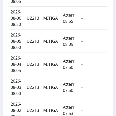
08:05
2026-
Atterri
08-06
UZ213
MITIGA
-
08:55
08:50
2026-
Atterri
08-05
UZ213
MITIGA
-
08:09
08:00
2026-
Atterri
08-04
UZ213
MITIGA
-
07:50
08:05
2026-
Atterri
08-03
UZ213
MITIGA
-
07:50
08:00
2026-
Atterri
08-02
UZ213
MITIGA
-
07:53