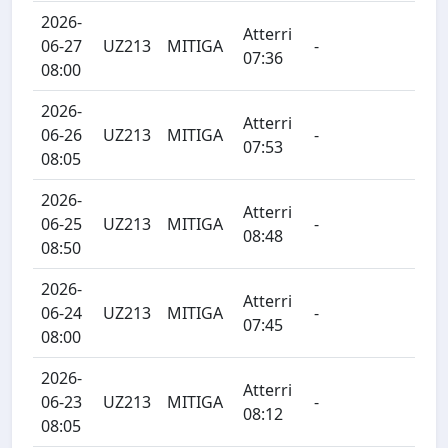
2026-
Atterri
06-27
UZ213
MITIGA
-
07:36
08:00
2026-
Atterri
06-26
UZ213
MITIGA
-
07:53
08:05
2026-
Atterri
06-25
UZ213
MITIGA
-
08:48
08:50
2026-
Atterri
06-24
UZ213
MITIGA
-
07:45
08:00
2026-
Atterri
06-23
UZ213
MITIGA
-
08:12
08:05