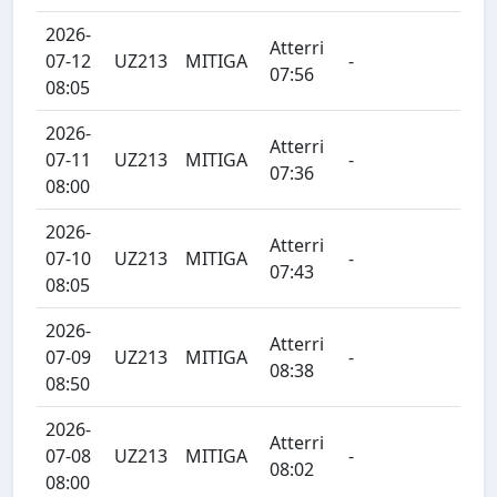
2026-
Atterri
07-12
UZ213
MITIGA
-
07:56
08:05
2026-
Atterri
07-11
UZ213
MITIGA
-
07:36
08:00
2026-
Atterri
07-10
UZ213
MITIGA
-
07:43
08:05
2026-
Atterri
07-09
UZ213
MITIGA
-
08:38
08:50
2026-
Atterri
07-08
UZ213
MITIGA
-
08:02
08:00