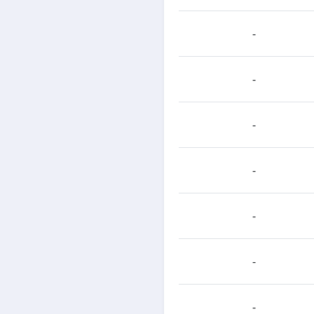
-
-
-
-
-
-
-