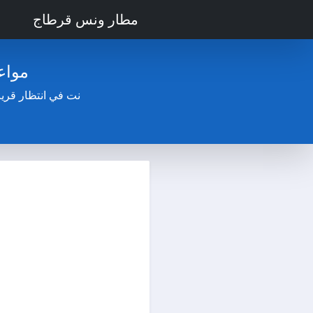
مطار ونس قرطاج
مواع
نت في انتظار قري