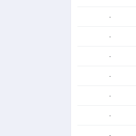
-
-
-
-
-
-
-