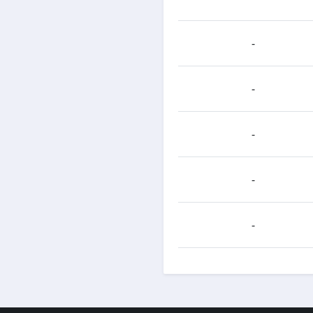
-
-
-
-
-